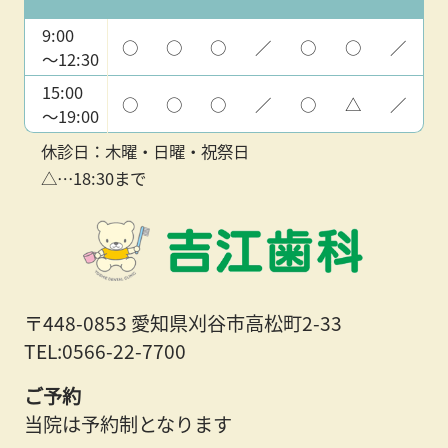
9:00
○
○
○
／
○
○
／
〜12:30
15:00
○
○
○
／
○
△
／
〜19:00
休診日：木曜・日曜・祝祭日
△…18:30まで
〒448-0853 愛知県刈谷市高松町2-33
TEL:0566-22-7700
ご予約
当院は予約制となります